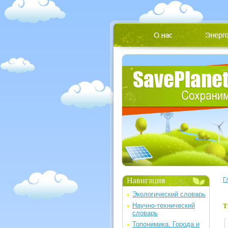
Навигация
Г
Экологический словарь
Научно-технический
Т
словарь
Топонимика. Города и