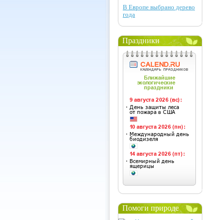
В Европе выбрано дерево
года
Праздники
Помоги природе