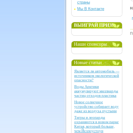
страны
Н
Мы В Контакте
ВЫИГРАЙ ПРИЗ!
П
Наши спонсоры
Новые статьи
Является ли автомобиль —
источником экологической
опасности?
Воды Арктики
аккумулируют миллиарды
частиц отходов пластика
Новое солнечное
устройство собирает воду
даже из воздуха пустыни
Тигры и леопарды
охраняются в новом парке
Китая, который больше,
чем Йеллоустоун