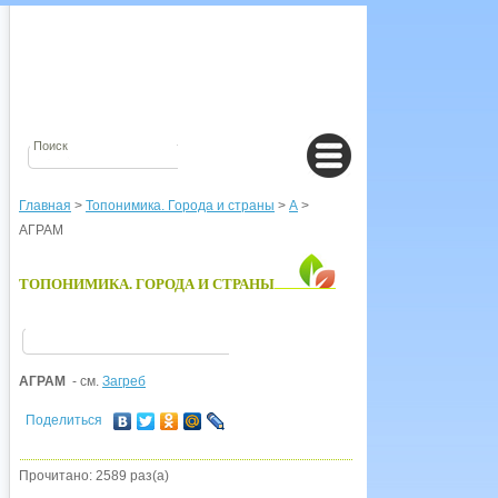
Главная
>
Топонимика. Города и страны
>
А
>
АГРАМ
ТОПОНИМИКА. ГОРОДА И СТРАНЫ
АГРАМ
- см.
Загреб
Поделиться
Прочитано: 2589 раз(а)