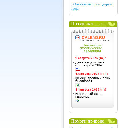
В Европе выбрано дерево
года
Праздники
Помоги природе