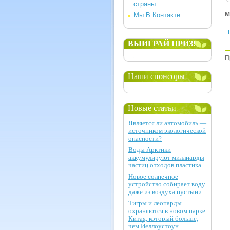
страны
М
Мы В Контакте
ВЫИГРАЙ ПРИЗ!
П
Наши спонсоры
Новые статьи
Является ли автомобиль —
источником экологической
опасности?
Воды Арктики
аккумулируют миллиарды
частиц отходов пластика
Новое солнечное
устройство собирает воду
даже из воздуха пустыни
Тигры и леопарды
охраняются в новом парке
Китая, который больше,
чем Йеллоустоун