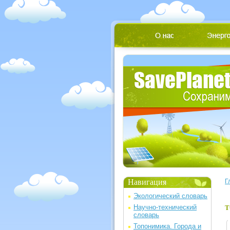
Навигация
Г
Экологический словарь
Научно-технический
Т
словарь
Топонимика. Города и