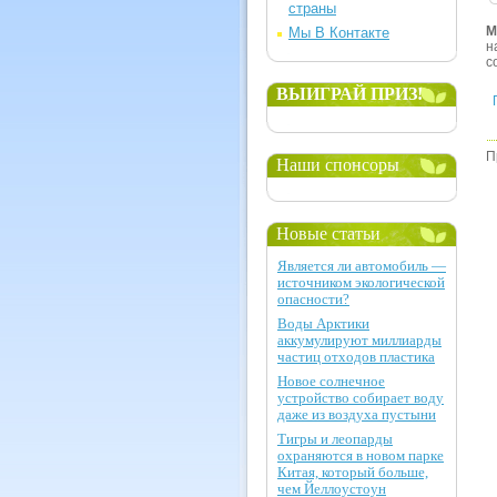
страны
М
Мы В Контакте
н
с
ВЫИГРАЙ ПРИЗ!
П
Наши спонсоры
Новые статьи
Является ли автомобиль —
источником экологической
опасности?
Воды Арктики
аккумулируют миллиарды
частиц отходов пластика
Новое солнечное
устройство собирает воду
даже из воздуха пустыни
Тигры и леопарды
охраняются в новом парке
Китая, который больше,
чем Йеллоустоун