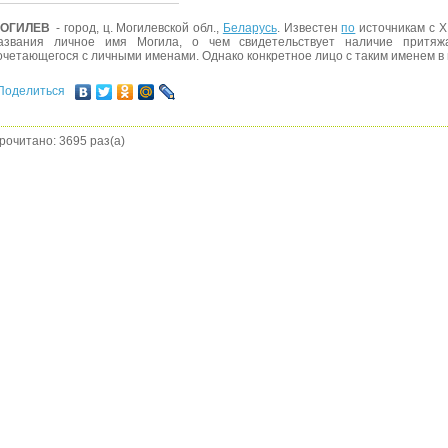
ОГИЛЕВ
- город, ц. Могилевской обл.,
Беларусь
. Известен
по
источникам с XI
азвания личное имя Могила, о чем свидетельствует наличие притяж
очетающегося с личными именами. Однако конкретное лицо с таким именем в 
Поделиться
рочитано: 3695 раз(а)