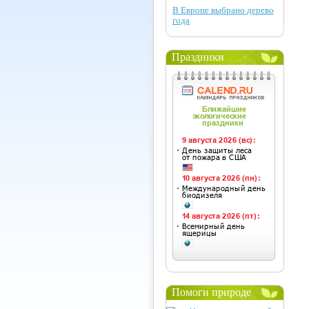
В Европе выбрано дерево
года
Праздники
Помоги природе