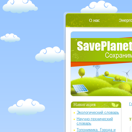
Навигация
Г
Экологический словарь
Научно-технический
Т
словарь
Топонимика. Города и