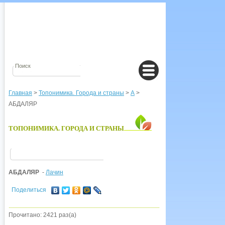
Главная
>
Топонимика. Города и страны
>
А
>
АБДАЛЯР
ТОПОНИМИКА. ГОРОДА И СТРАНЫ
АБДАЛЯР
-
Лачин
Поделиться
Прочитано: 2421 раз(а)