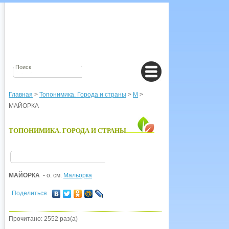
Главная
>
Топонимика. Города и страны
>
М
>
МАЙОРКА
ТОПОНИМИКА. ГОРОДА И СТРАНЫ
МАЙОРКА
- о. см.
Мальорка
Поделиться
Прочитано: 2552 раз(а)