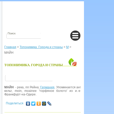
Главная
>
Топонимика. Города и страны
>
М
>
МАЙН
ТОПОНИМИКА. ГОРОДА И СТРАНЫ
МАЙН
- река, пп Рейна;
Германия
. Упоминается античными авторами как M
кельт, moin, moainee 'торфяное болото' из и.-е. *moinia 'болото'. 
Франкфурт-на-Одере.
Поделиться