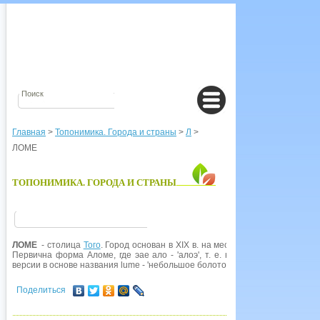
Главная
>
Топонимика. Города и страны
>
Л
>
ЛОМЕ
ТОПОНИМИКА. ГОРОДА И СТРАНЫ
ЛОМЕ
- столица
Того
. Город основан в XIX в. на месте рыбачьей деревни
Первична форма Аломе, где эае ало - 'алоэ', т. е. название осмысливае
версии в основе названия lume - 'небольшое болото'.
Поделиться