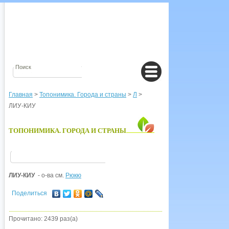
Главная
>
Топонимика. Города и страны
>
Л
>
ЛИУ-КИУ
ТОПОНИМИКА. ГОРОДА И СТРАНЫ
ЛИУ-КИУ
- о-ва см.
Рюкю
Поделиться
Прочитано: 2439 раз(а)