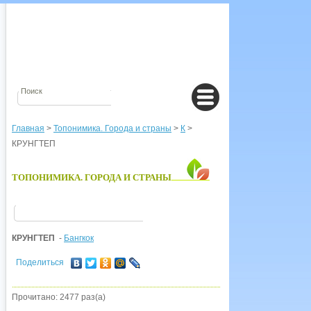
Главная
>
Топонимика. Города и страны
>
К
>
КРУНГТЕП
ТОПОНИМИКА. ГОРОДА И СТРАНЫ
КРУНГТЕП
-
Бангкок
Поделиться
Прочитано: 2477 раз(а)