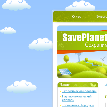
Навигация
Г
Экологический словарь
Научно-технический
Т
словарь
Топонимика. Города и