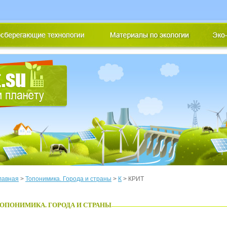
лавная
>
Топонимика. Города и страны
>
К
> КРИТ
ОПОНИМИКА. ГОРОДА И СТРАНЫ