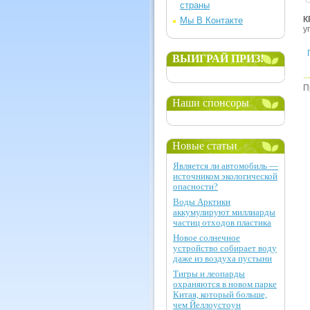
страны
К
Мы В Контакте
у
ВЫИГРАЙ ПРИЗ!
П
Наши спонсоры
Новые статьи
Является ли автомобиль —
источником экологической
опасности?
Воды Арктики
аккумулируют миллиарды
частиц отходов пластика
Новое солнечное
устройство собирает воду
даже из воздуха пустыни
Тигры и леопарды
охраняются в новом парке
Китая, который больше,
чем Йеллоустоун