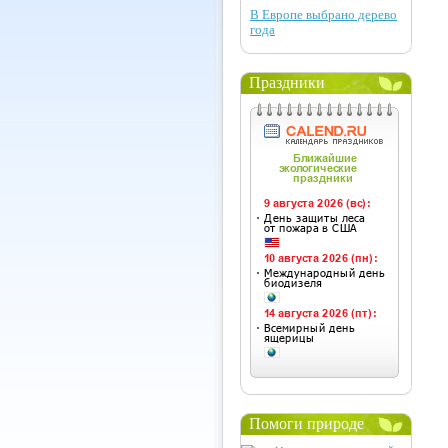
В Европе выбрано дерево
года
Праздники
Помоги природе