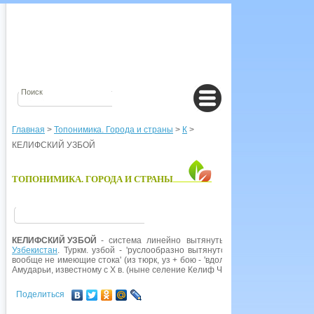
Главная
>
Топонимика. Города и страны
>
К
>
КЕЛИФСКИЙ УЗБОЙ
ТОПОНИМИКА. ГОРОДА И СТРАНЫ
КЕЛИФСКИЙ УЗБОЙ
- система линейно вытянутых солончаковых впа
Узбекистан
. Туркм. узбой - 'руслообразно вытянутое понижение, имею
вообще не имеющие стока' (из тюрк, уз + бою - 'вдоль воды'). Определени
Амударьи, известному с X в. (ныне селение Келиф Чаршангинского р-на Ча
Поделиться