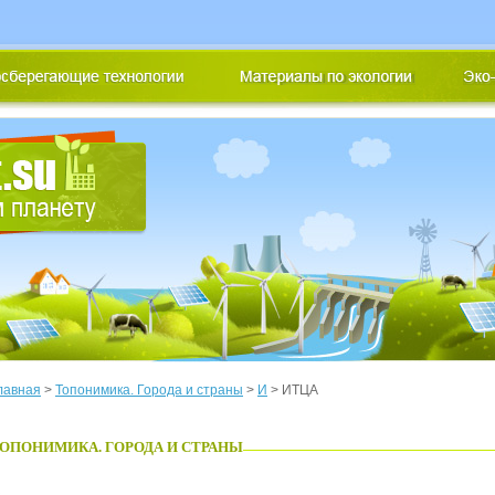
лавная
>
Топонимика. Города и страны
>
И
> ИТЦА
ОПОНИМИКА. ГОРОДА И СТРАНЫ