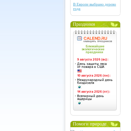
В Европе выбрано дерево
года
Праздники
Помоги природе