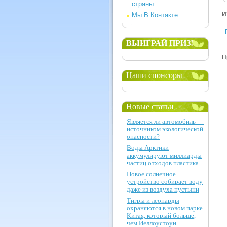
страны
И
Мы В Контакте
ВЫИГРАЙ ПРИЗ!
П
Наши спонсоры
Новые статьи
Является ли автомобиль —
источником экологической
опасности?
Воды Арктики
аккумулируют миллиарды
частиц отходов пластика
Новое солнечное
устройство собирает воду
даже из воздуха пустыни
Тигры и леопарды
охраняются в новом парке
Китая, который больше,
чем Йеллоустоун