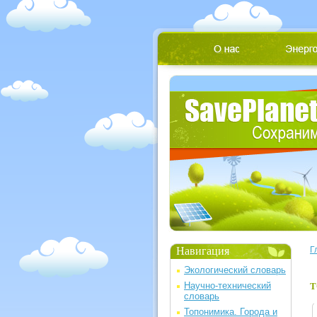
Навигация
Г
Экологический словарь
Научно-технический
Т
словарь
Топонимика. Города и