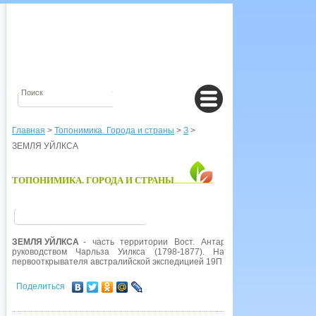
Главная
>
Топонимика. Города и страны
>
З
>
ЗЕМЛЯ УЙЛКСА
ТОПОНИМИКА. ГОРОДА И СТРАНЫ
ЗЕМЛЯ УЙЛКСА
- часть территории Вост. Антарктиды. Открыта в 1
руководством Чарльза Уилкса (1798-1877). Название Земля Уилк
первооткрывателя австралийской экспедицией 19П - 1914 гг. Русск. тради
Поделиться