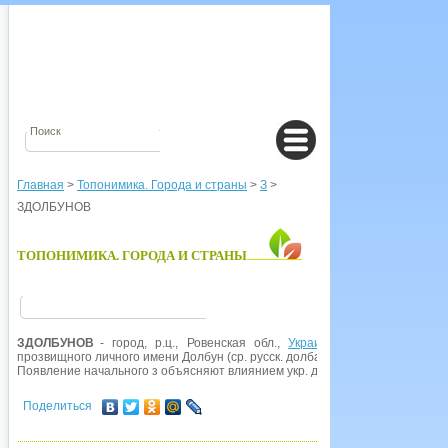
Главная
>
Топонимика. Города и страны
>
З
>
ЗДОЛБУНОВ
ТОПОНИМИКА. ГОРОДА И СТРАНЫ
ЗДОЛБУНОВ
- город, р.ц., Ровенская обл.,
Украина
. Упоминается в 
прозвищного личного имени Долбун (ср. русск. долбать 'резать долотом'). В
Появление начального з объясняют влиянием укр. диал. здолбать 'очищать
Поделиться