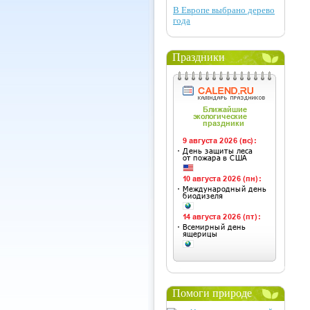
В Европе выбрано дерево
года
Праздники
Помоги природе