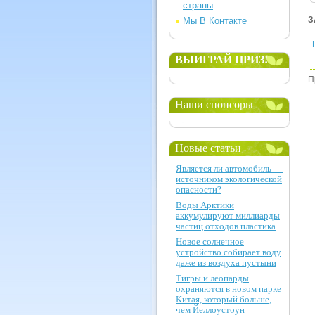
страны
З
Мы В Контакте
ВЫИГРАЙ ПРИЗ!
П
Наши спонсоры
Новые статьи
Является ли автомобиль —
источником экологической
опасности?
Воды Арктики
аккумулируют миллиарды
частиц отходов пластика
Новое солнечное
устройство собирает воду
даже из воздуха пустыни
Тигры и леопарды
охраняются в новом парке
Китая, который больше,
чем Йеллоустоун