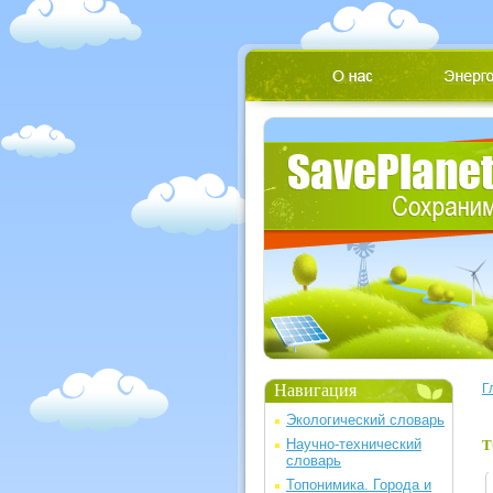
Навигация
Г
Экологический словарь
Научно-технический
Т
словарь
Топонимика. Города и