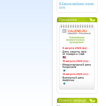
В Европе выбрано дерево
года
Праздники
Помоги природе