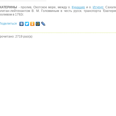
КАТЕРИНЫ
- пролив, Охотское море, между о.
Кунашир
и о.
Итуруп
; Сахали
апитан-лейтенантом В. М. Головкиным в честь русск. транспорта 'Екатер
роливом в 1792г.
Поделиться
рочитано: 2719 раз(а)