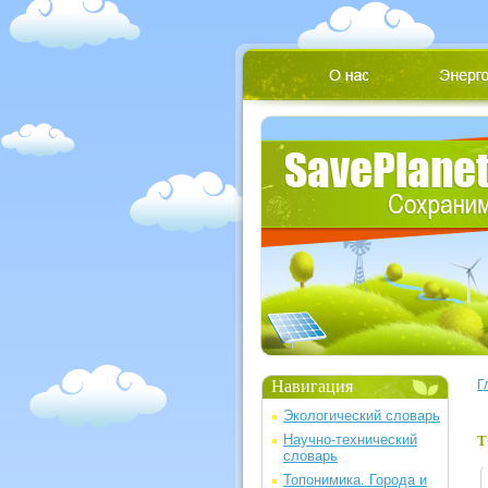
Навигация
Г
Экологический словарь
Научно-технический
Т
словарь
Топонимика. Города и