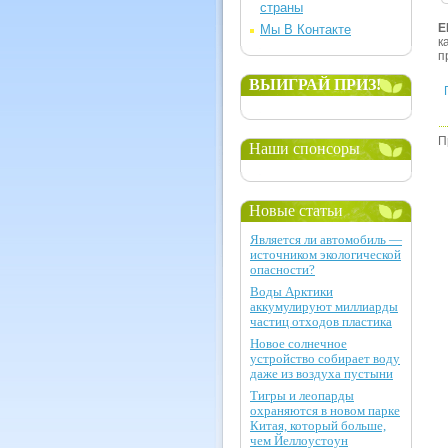
страны
Е
Мы В Контакте
к
п
ВЫИГРАЙ ПРИЗ!
П
Наши спонсоры
Новые статьи
Является ли автомобиль —
источником экологической
опасности?
Воды Арктики
аккумулируют миллиарды
частиц отходов пластика
Новое солнечное
устройство собирает воду
даже из воздуха пустыни
Тигры и леопарды
охраняются в новом парке
Китая, который больше,
чем Йеллоустоун