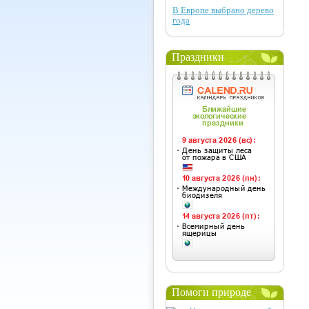
В Европе выбрано дерево
года
Праздники
Помоги природе