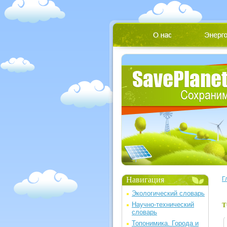
Навигация
Г
Экологический словарь
Научно-технический
Т
словарь
Топонимика. Города и