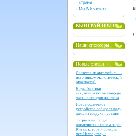
страны
Е
Мы В Контакте
ВЫИГРАЙ ПРИЗ!
П
Наши спонсоры
Новые статьи
Является ли автомобиль —
источником экологической
опасности?
Воды Арктики
аккумулируют миллиарды
частиц отходов пластика
Новое солнечное
устройство собирает воду
даже из воздуха пустыни
Тигры и леопарды
охраняются в новом парке
Китая, который больше,
чем Йеллоустоун