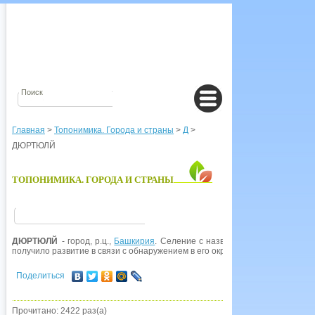
Главная
>
Топонимика. Города и страны
>
Д
>
ДЮРТЮЛЙ
ТОПОНИМИКА. ГОРОДА И СТРАНЫ
ДЮРТЮЛЙ
- город, р.ц.,
Башкирия
. Селение с названием Дюртюли из башк
получило развитие в связи с обнаружением в его окрестностях месторожден
Поделиться
Прочитано: 2422 раз(а)