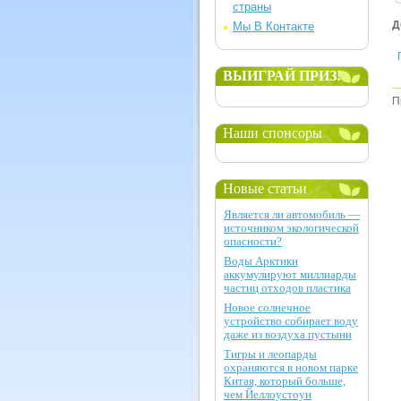
страны
Д
Мы В Контакте
ВЫИГРАЙ ПРИЗ!
П
Наши спонсоры
Новые статьи
Является ли автомобиль —
источником экологической
опасности?
Воды Арктики
аккумулируют миллиарды
частиц отходов пластика
Новое солнечное
устройство собирает воду
даже из воздуха пустыни
Тигры и леопарды
охраняются в новом парке
Китая, который больше,
чем Йеллоустоун