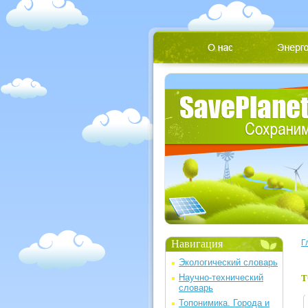
Навигация
Г
Экологический словарь
Научно-технический
Т
словарь
Топонимика. Города и