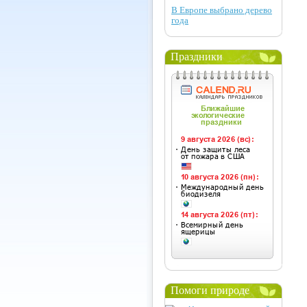
В Европе выбрано дерево
года
Праздники
Помоги природе