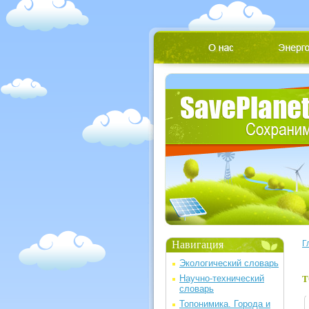
Навигация
Г
Экологический словарь
Научно-технический
Т
словарь
Топонимика. Города и