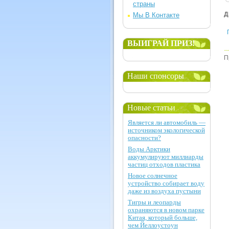
страны
Д
Мы В Контакте
ВЫИГРАЙ ПРИЗ!
П
Наши спонсоры
Новые статьи
Является ли автомобиль —
источником экологической
опасности?
Воды Арктики
аккумулируют миллиарды
частиц отходов пластика
Новое солнечное
устройство собирает воду
даже из воздуха пустыни
Тигры и леопарды
охраняются в новом парке
Китая, который больше,
чем Йеллоустоун