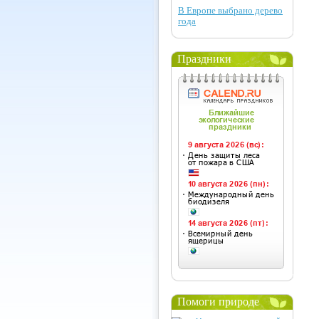
В Европе выбрано дерево
года
Праздники
Помоги природе