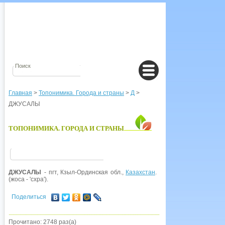
Главная
>
Топонимика. Города и страны
>
Д
>
ДЖУСАЛЫ
ТОПОНИМИКА. ГОРОДА И СТРАНЫ
ДЖУСАЛЫ
- пгт, Кзыл-Ординская обл.,
Казахстан
. Название от казах, 
(жоса - 'схра').
Поделиться
Прочитано: 2748 раз(а)