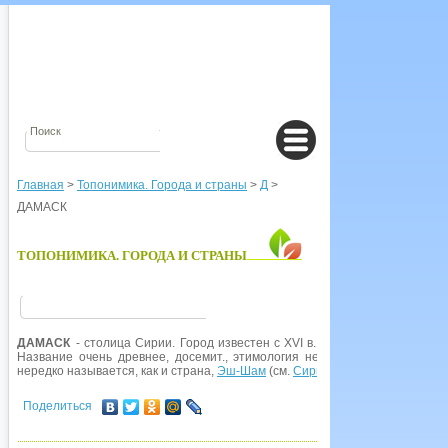
Главная
>
Топонимика. Города и страны
>
Д
>
ДАМАСК
ТОПОНИМИКА. ГОРОДА И СТРАНЫ
ДАМАСК
- столица Сирии. Город известен с XVI в. до н. э. В др.-егип. 
Название очень древнее, досемит., этимология неясна. Совр. араб, наз
нередко называется, как и страна,
Эш-Шам
(см.
Сирия
).
Поделиться