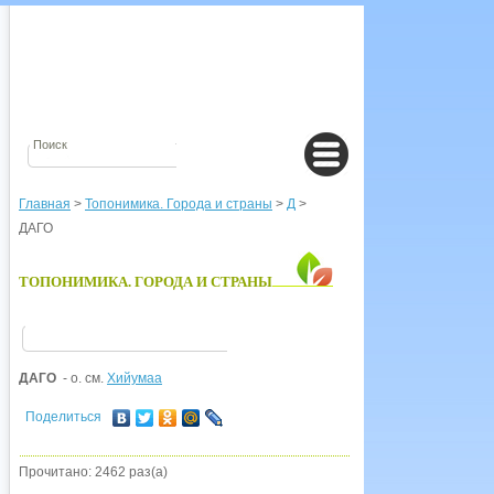
Главная
>
Топонимика. Города и страны
>
Д
>
ДАГО
ТОПОНИМИКА. ГОРОДА И СТРАНЫ
ДАГО
- о. см.
Хийумаа
Поделиться
Прочитано: 2462 раз(а)