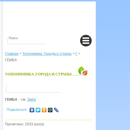
Главная
>
Топонимика. Города и страны
>
Г
>
ГЕМБА
ТОПОНИМИКА. ГОРОДА И СТРАНЫ
ГЕМБА
- см.
Эмба
Поделиться
Прочитано: 2533 раз(а)