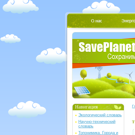
Навигация
Г
Экологический словарь
Научно-технический
Т
словарь
Топонимика. Города и