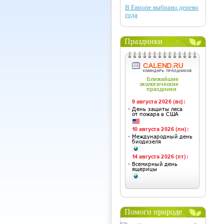
В Европе выбрано дерево
года
Праздники
Помоги природе