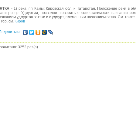
ЯТКА
- 1) река, пп Камы; Кировская обл. и Татарстан. Положение реки в об
раниц совр. Удмуртии, позволяет говорить о сопоставимости названия рек
азванием удмуртов вотяки и с удмурт, племенным названием ватка. См. также 
) гор. см.
Киров
Поделиться
рочитано: 3252 раз(а)