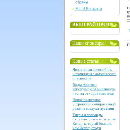
страны
В
Мы В Контакте
г
н
2
ВЫИГРАЙ ПРИЗ!
Наши спонсоры
П
Новые статьи
Является ли автомобиль —
источником экологической
опасности?
Воды Арктики
аккумулируют миллиарды
частиц отходов пластика
Новое солнечное
устройство собирает воду
даже из воздуха пустыни
Тигры и леопарды
охраняются в новом парке
Китая, который больше,
чем Йеллоустоун