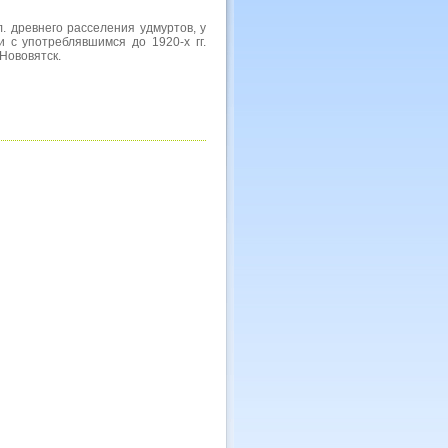
л. древнего расселения удмуртов, у
и с употреблявшимся до 1920-х гг.
Нововятск.