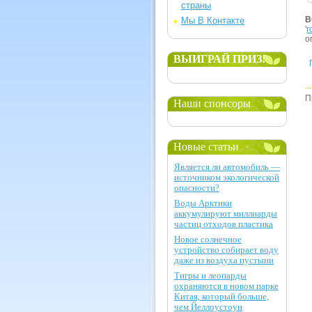
страны
В
Мы В Контакте
'
г
о
ВЫИГРАЙ ПРИЗ!
П
Наши спонсоры
Новые статьи
Является ли автомобиль —
источником экологической
опасности?
Воды Арктики
аккумулируют миллиарды
частиц отходов пластика
Новое солнечное
устройство собирает воду
даже из воздуха пустыни
Тигры и леопарды
охраняются в новом парке
Китая, который больше,
чем Йеллоустоун