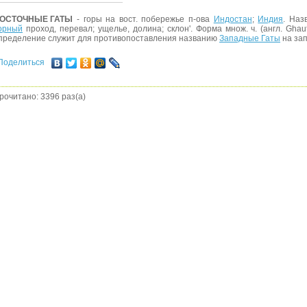
ОСТОЧНЫЕ ГАТЫ
- горы на вост. побережье п-ова
Индостан
;
Индия
. Наз
орный
проход, перевал; ущелье, долина; склон'. Форма множ. ч. (англ. Gha
пределение служит для противопоставления названию
Западные Гаты
на зап
Поделиться
рочитано: 3396 раз(а)