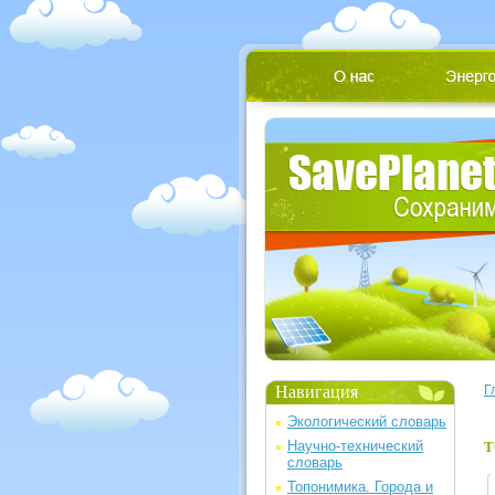
Навигация
Г
Экологический словарь
Научно-технический
Т
словарь
Топонимика. Города и