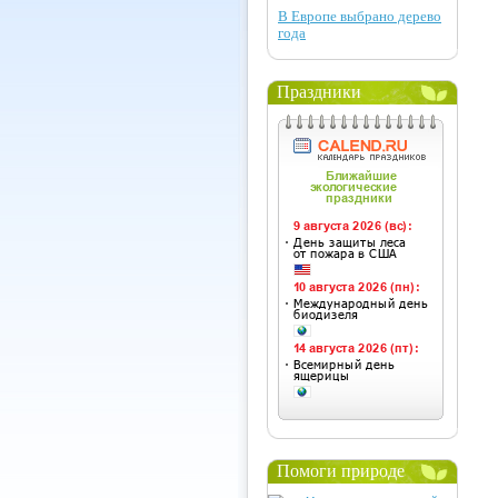
В Европе выбрано дерево
года
Праздники
Помоги природе