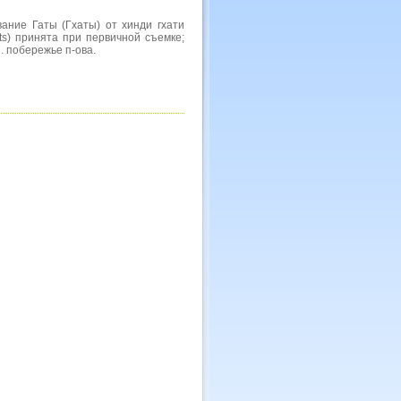
вание Гаты (Гхаты) от хинди гхати
uts) принята при первичной съемке;
. побережье п-ова.