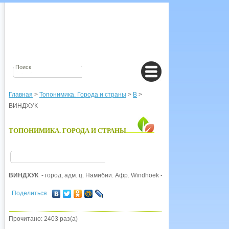
Главная
>
Топонимика. Города и страны
>
В
>
ВИНДХУК
ТОПОНИМИКА. ГОРОДА И СТРАНЫ
ВИНДХУК
- город, адм. ц. Намибии. Афр. Windhoek - 'ветреная долина' (win
Поделиться
Прочитано: 2403 раз(а)