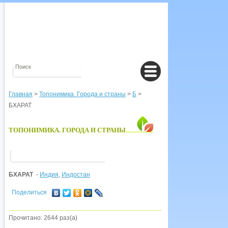
Главная
>
Топонимика. Города и страны
>
Б
>
БХАРАТ
ТОПОНИМИКА. ГОРОДА И СТРАНЫ
БХАРАТ
-
Индия
,
Индостан
Поделиться
Прочитано: 2644 раз(а)