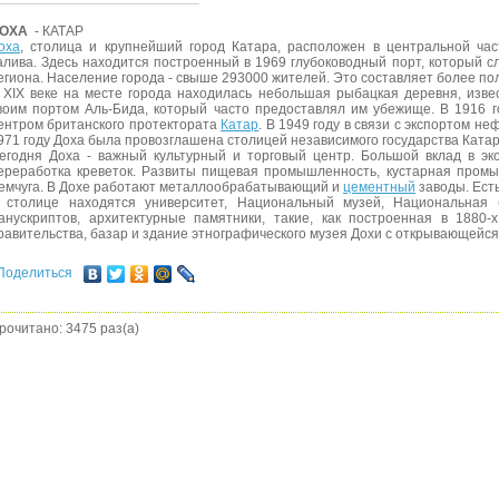
ОХА
- КАТАР
оха
, столица и крупнейший город Катара, расположен в центральной час
алива. Здесь находится построенный в 1969 глубоководный порт, который 
егиона. Население города - свыше 293000 жителей. Это составляет более по
 XIX веке на месте города находилась небольшая рыбацкая деревня, изве
воим портом Аль-Бида, который часто предоставлял им убежище. В 1916 
ентром британского протектората
Катар
. В 1949 году в связи с экспортом не
971 году Доха была провозглашена столицей независимого государства Катар
егодня Доха - важный культурный и торговый центр. Большой вклад в э
ереработка креветок. Развиты пищевая промышленность, кустарная пром
емчуга. В Дохе работают металлообрабатывающий и
цементный
заводы. Ест
 столице находятся университет, Национальный музей, Национальная 
анускриптов, архитектурные памятники, такие, как построенная в 1880-х
равительства, базар и здание этнографического музея Дохи с открывающейс
Поделиться
рочитано: 3475 раз(а)