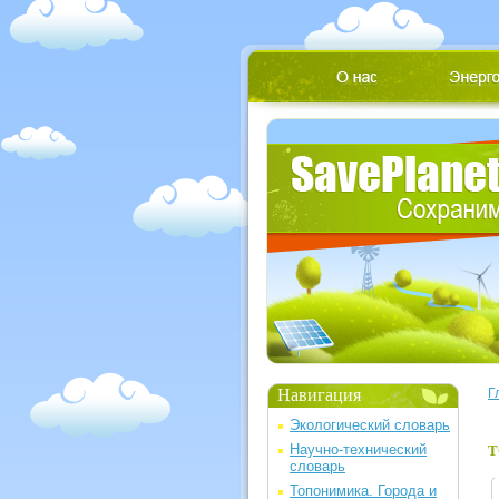
Навигация
Г
Экологический словарь
Научно-технический
Т
словарь
Топонимика. Города и