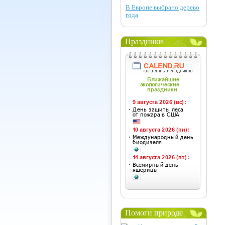
В Европе выбрано дерево
года
Праздники
Помоги природе