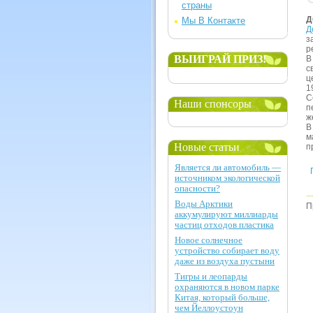
страны
Д
Мы В Контакте
Д
з
р
ВЫИГРАЙ ПРИЗ!
В
с
ц
1
С
Наши спонсоры
п
ж
В
м
Новые статьи
п
Является ли автомобиль —
источником экологической
опасности?
Воды Арктики
П
аккумулируют миллиарды
частиц отходов пластика
Новое солнечное
устройство собирает воду
даже из воздуха пустыни
Тигры и леопарды
охраняются в новом парке
Китая, который больше,
чем Йеллоустоун