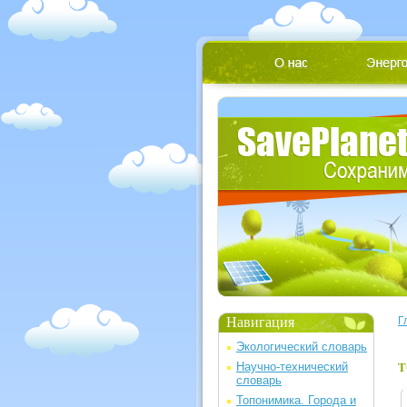
Навигация
Г
Экологический словарь
Научно-технический
Т
словарь
Топонимика. Города и