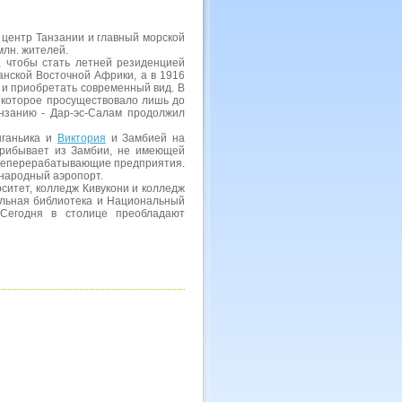
 центр Танзании и главный морской
млн. жителей.
у, чтобы стать летней резиденцией
нской Восточной Африки, а в 1916
 и приобретать современный вид. В
, которое просуществовало лишь до
анзанию - Дар-эс-Салам продолжил
нганьика и
Виктория
и Замбией на
 прибывает из Замбии, не имеющей
фтеперерабатывающие предприятия.
народный аэропорт.
ситет, колледж Кивукони и колледж
альная библиотека и Национальный
 Сегодня в столице преобладают