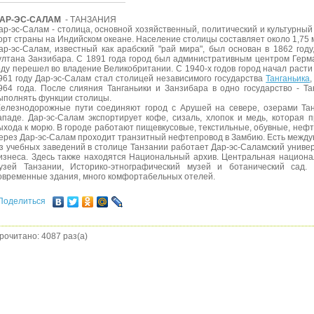
АР-ЭС-САЛАМ
- ТАНЗАНИЯ
ар-эс-Салам - столица, основной хозяйственный, политический и культурный
орт страны на Индийском океане. Население столицы составляет около 1,75 
ар-эс-Салам, известный как арабский "рай мира", был основан в 1862 год
ултана Занзибара. С 1891 года город был административным центром Герма
оду перешел во владение Великобритании. С 1940-х годов город начал расти
961 году Дар-эс-Салам стал столицей независимого государства
Танганьика
964 года. После слияния Танганьики и Занзибара в одно государство - Т
ыполнять функции столицы.
елезнодорожные пути соединяют город с Арушей на севере, озерами Та
ападе. Дар-эс-Салам экспортирует кофе, сизаль, хлопок и медь, которая
ыхода к морю. В городе работают пищевкусовые, текстильные, обувные, не
ерез Дар-эс-Салам проходит транзитный нефтепровод в Замбию. Есть между
з учебных заведений в столице Танзании работает Дар-эс-Саламский универ
изнеса. Здесь также находятся Национальный архив. Центральная национ
узей Танзании, Историко-этнографический музей и ботанический сад.
овременные здания, много комфортабельных отелей.
Поделиться
рочитано: 4087 раз(а)