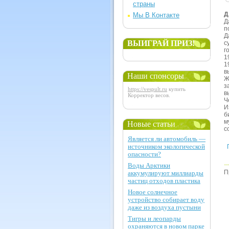
страны
Д
Мы В Контакте
Д
п
Д
ВЫИГРАЙ ПРИЗ!
с
г
1
1
в
Наши спонсоры
Ж
з
https://vespult.ru
купить
в
Корректор весов.
Ч
И
б
м
Новые статьи
с
Является ли автомобиль —
источником экологической
опасности?
Воды Арктики
П
аккумулируют миллиарды
частиц отходов пластика
Новое солнечное
устройство собирает воду
даже из воздуха пустыни
Тигры и леопарды
охраняются в новом парке