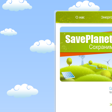
Г
t
Э