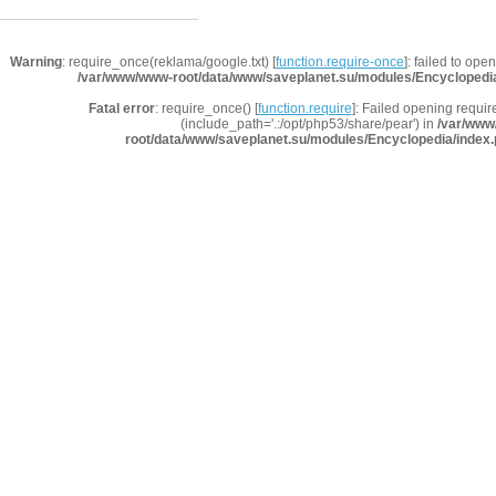
Warning
: require_once(reklama/google.txt) [
function.require-once
]: failed to ope
/var/www/www-root/data/www/saveplanet.su/modules/Encyclopedi
Fatal error
: require_once() [
function.require
]: Failed opening requir
(include_path='.:/opt/php53/share/pear') in
/var/www
root/data/www/saveplanet.su/modules/Encyclopedia/index