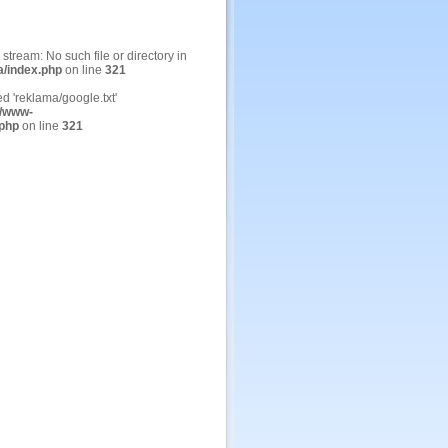
n stream: No such file or directory in
a/index.php
on line
321
ed 'reklama/google.txt'
/www-
.php
on line
321