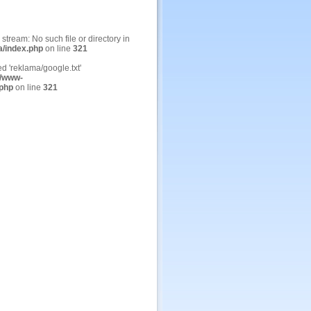
n stream: No such file or directory in
a/index.php
on line
321
ed 'reklama/google.txt'
/www-
.php
on line
321