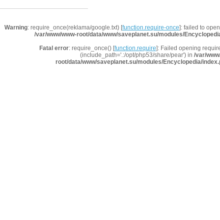
Warning
: require_once(reklama/google.txt) [
function.require-once
]: failed to ope
/var/www/www-root/data/www/saveplanet.su/modules/Encyclopedi
Fatal error
: require_once() [
function.require
]: Failed opening requir
(include_path='.:/opt/php53/share/pear') in
/var/www
root/data/www/saveplanet.su/modules/Encyclopedia/index