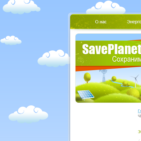
Г
Ч
Э