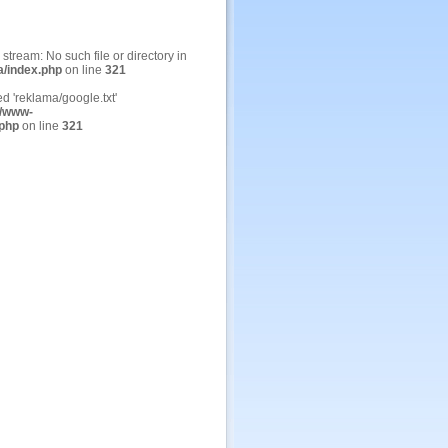
n stream: No such file or directory in
a/index.php
on line
321
ed 'reklama/google.txt'
/www-
.php
on line
321