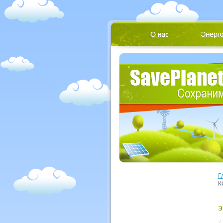
Г
К
Э