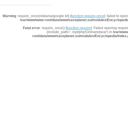
Warning
: require_once(reklama/google.txt) [
function.require-once
]: failed to ope
/var/www/www-root/data/www/saveplanet.su/modules/Encyclopedi
Fatal error
: require_once() [
function.require
]: Failed opening requir
(include_path='.:/opt/php53/share/pear') in
/var/www
root/data/www/saveplanet.su/modules/Encyclopedia/index