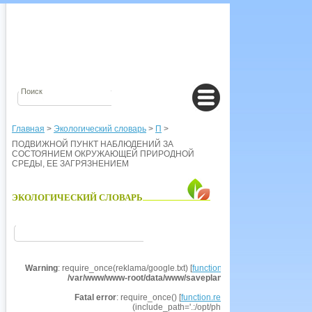
Главная
>
Экологический словарь
>
П
>
ПОДВИЖНОЙ ПУНКТ НАБЛЮДЕНИЙ ЗА
СОСТОЯНИЕМ ОКРУЖАЮЩЕЙ ПРИРОДНОЙ
СРЕДЫ, ЕЕ ЗАГРЯЗНЕНИЕМ
ЭКОЛОГИЧЕСКИЙ СЛОВАРЬ
Warning
: require_once(reklama/google.txt) [
function.require-once
]: failed t
/var/www/www-root/data/www/saveplanet.su/modules/Encyclo
Fatal error
: require_once() [
function.require
]: Failed opening r
(include_path='.:/opt/php53/share/pear') in
/va