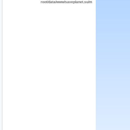
root/data/www/saveplanet.su/modules/Encyclopedia/i