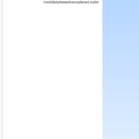
root/data/www/saveplanet.su/modules/Encyclopedia/i