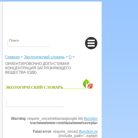
Главная
>
Экологический словарь
>
О
>
ОРИЕНТИРОВОЧНО ДОПУСТИМАЯ
КОНЦЕНТРАЦИЯ ЗАГРЯЗНЯЮЩЕГО
ВЕЩЕСТВА (ОДК)
ЭКОЛОГИЧЕСКИЙ СЛОВАРЬ
Warning
: require_once(reklama/google.txt) [
function.require-once
]: failed t
/var/www/www-root/data/www/saveplanet.su/modules/Encyclo
Fatal error
: require_once() [
function.require
]: Failed opening r
(include_path='.:/opt/php53/share/pear') in
/va