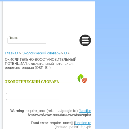
Главная
>
Экологический словарь
>
О
>
ОКИСЛИТЕЛЬНО-ВОССТАНОВИТЕЛЬНЫЙ
ПОТЕНЦИАЛ, окислительный потенциал,
редокспотенциал (ОВП, Eh)
ЭКОЛОГИЧЕСКИЙ СЛОВАРЬ
Warning
: require_once(reklama/google.txt) [
function.require-once
]: failed t
/var/www/www-root/data/www/saveplanet.su/modules/Encyclo
Fatal error
: require_once() [
function.require
]: Failed opening r
(include_path='.:/opt/php53/share/pear') in
/va