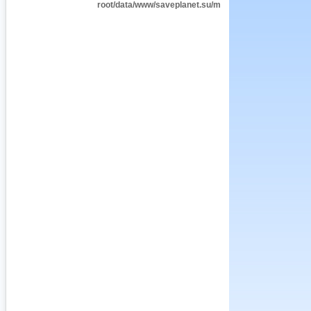
root/data/www/saveplanet.su/modules/Encyclopedia/i