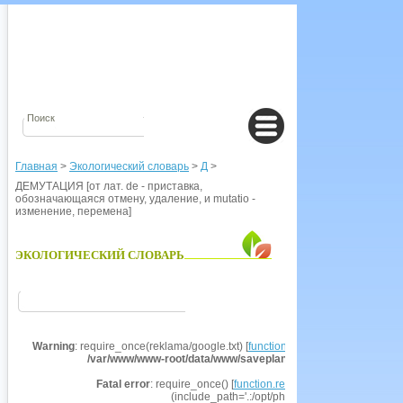
Главная
>
Экологический словарь
>
Д
>
ДЕМУТАЦИЯ [от лат. de - приставка,
обозначающаяся отмену, удаление, и mutatio -
изменение, перемена]
ЭКОЛОГИЧЕСКИЙ СЛОВАРЬ
Warning
: require_once(reklama/google.txt) [
function.require-once
]: failed t
/var/www/www-root/data/www/saveplanet.su/modules/Encyclo
Fatal error
: require_once() [
function.require
]: Failed opening r
(include_path='.:/opt/php53/share/pear') in
/va