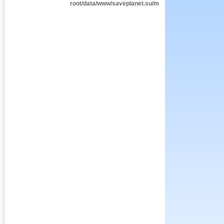
root/data/www/saveplanet.su/modules/Encyclopedia/i