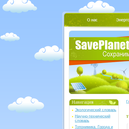
Навигация
Г
Экологический словарь
Научно-технический
Т
словарь
Топонимика. Города и