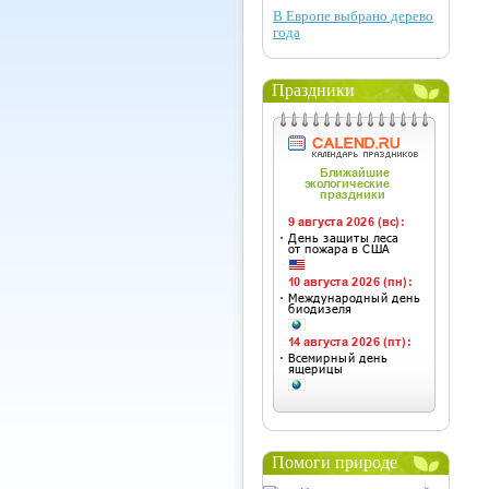
В Европе выбрано дерево
года
Праздники
Помоги природе