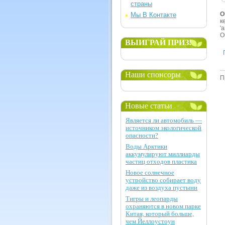
страны
О
Мы В Контакте
к
'
O
ВЫИГРАЙ ПРИЗ!
Наши спонсоры
П
Новые статьи
Является ли автомобиль —
источником экологической
опасности?
Воды Арктики
аккумулируют миллиарды
частиц отходов пластика
Новое солнечное
устройство собирает воду
даже из воздуха пустыни
Тигры и леопарды
охраняются в новом парке
Китая, который больше,
чем Йеллоустоун