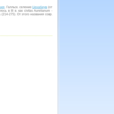
ция
. Галльск. селение
Ценабиум
(от
ось в III в. как civitas Aurelianum -
 (214-275). От этого названия совр.