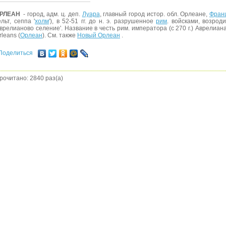
РЛЕАН
- город, адм. ц. деп.
Луара
, главный город истор. обл. Орлеане,
Фран
ельт, сеппа '
холм
'), в 52-51 гг. до н. э. разрушенное
рим
. войсками, возродил
аврелианово селение'. Название в честь рим. императора (с 270 г.) Аврелиана
rleans (
Орлеан
). См. также
Новый Орлеан
.
Поделиться
рочитано: 2840 раз(а)