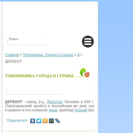
Главная
>
Топонимика. Города и страны
>
Д
>
ДЕРБЕНТ
ТОПОНИМИКА. ГОРОДА И СТРАНЫ
ДЕРБЕНТ
- город, р.ц.,
Дагестан
. Основан в 438 г. как крепссть, охра
(Табасаранский хребет) и Каспийским мо рем, находящийся на пути м
отражено в его названии:
иран
. дербекд '
горный
проход, ущелье; застава, к
Поделиться